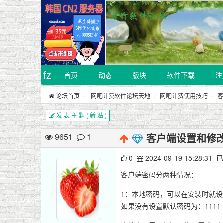
fz
首页
动态
版块
软件下载
注
论坛首页
网吧计费软件论坛天地
网吧计费使用技巧
客
发 表 主 题 ( 新 贴 )
9651
1
客户端设置和修
0
2024-09-19 15:28:31
已
客户端密码分两种情况：
1：本地密码，可以在安装时就
如果没有设置默认密码为：1111