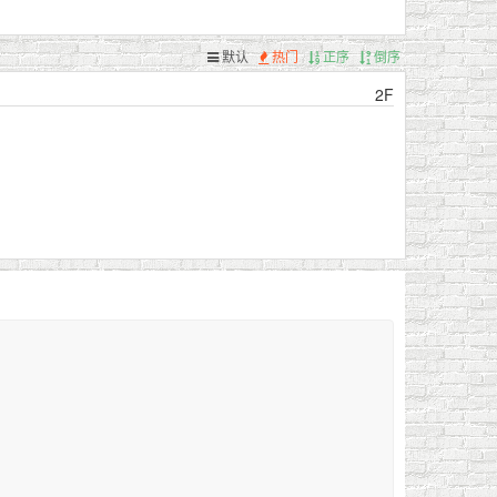
默认
热门
正序
倒序
2F