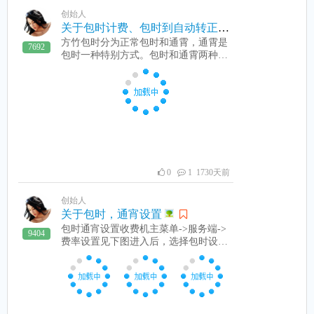
创始人
关于包时计费、包时到自动转正常计费
方竹包时分为正常包时和通霄，通霄是
7692
包时一种特别方式。包时和通霄两种包
时区域是：1：包时必需上够给定时间
（分钟数）才下机。如果包时时间到还
有钱，会自动转正常计费。2：通霄：
规定时间才能上，且到给定下机时间，
不管包时分钟数用不用完，都必需下
机。如果还有钱，也会自动正常计费。
包时都一开始就会自动扣，包时费。且
计费标准设置为0（即不计费），等包
时时间到，下机，有钱则转正常计费。
0
1 1730天前
需要在系统设置中设置一下：见下图
创始人
关于包时，通宵设置
包时通宵设置收费机主菜单->服务端->
9404
费率设置见下图进入后，选择包时设
置，见下图左边是区域，选择相应的区
域可以设置不同区域的包时和通宵右边
有 添加、修改、删除 三个按钮。点添
加或修改时，出现下图分四个部分：
1：包时金额 单位为元。 包时时间