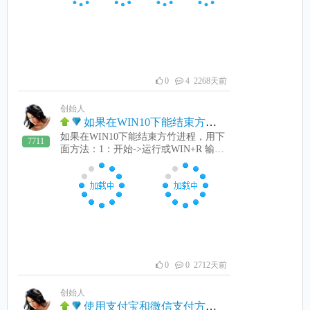
点上面“软件下载”。2：下载后，解开
如下图： 3：把服务端文件夹复制到收
费机D盘或E盘。:4：运行fzservice.exe,
稍等一会，收款助手myclient.exe会自动
运行。然后分别填好论坛账号和密码
（没有，到bbs.fangzu.com注册一
下）。5：在电脑上安装电脑微信并运
0
4 2268天前
行登录。微信自助支付就实现了。6：
支付宝自助支付由于没有PC支付宝，
创始人
所以比较麻烦点： 首先在手机上安
如果在WIN10下能结束方竹进程
装手机方竹收款助手APP或者在收费机
如果在WIN10下能结束方竹进程，用下
上安装雷电或逍摇安卓虚拟机，并设置
7711
面方法：1：开始->运行或WIN+R 输入
成手机模式，并在虚拟机上安装方竹收
GPEDIT.MSC按下图操作：按下图操
款助手APP。(雷电或逍摇安卓虚拟
作：点“应用”，“确定”.即可。设置以超
机、支付宝小喇叭在方竹计费QQ群里
级管理员权限运行方竹客户端，看下
有下载）。 然后安装支付宝小喇
图：点“应用”，“确定”.即可，这样客户
叭，启动支付宝小喇叭，按提示绑定你
端就不能在任务管理器结束了。
的支付宝。并分别设置好权限，如
下： （1）：设置方竹收款助手和支付
宝小喇叭通知栏通知权限。 （2）： 运
行方竹收款助手APP，点一下帮助按
钮，按帮助里说的把各项权限，授权等
0
0 2712天前
都设置好。 同理要设置相同的论坛用
户名和密码：收费机，电脑收款助手，
创始人
手机APP，三者论坛账号和密码必需相
使用支付宝和微信支付方法