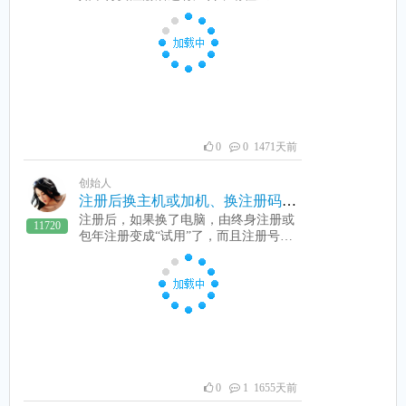
1：收费机帮助中 注册是不成功的，肯
的。4：收费机电脑配置低，运行微
定会投放广告。解决方法点这里。2：
信，收费机都卡，这样收费机肯定是有
在帮助-》有关于中没有填写或填对论
不到帐问题的。解决方法是用高点配置
坛帐号和密码。即相当于没有注册，也
的电脑做收费机。5：网络原因，由于
是会投放广告的。
到账是由收费机通知客户端的，如果客
户端和收费机网络问题导至客户端 收
不到，这种问题是到账了，收费机收到
到账了，也不解锁。解决方法是保持网
络畅通。有执照的，请提交相关资料到
0
0 1471天前
微信公司，支付宝公司审核授权，通过
后就可以使用了。这种方法不用运行微
创始人
信，也不用虚似机。而且在网络好的情
注册后换主机或加机、换注册码、换机器码变成试用了怎么办？
况基本做到99.99%成功。申请审核方法
注册后，如果换了电脑，由终身注册或
11720
请看这里
包年注册变成“试用”了，而且注册号变
了还能用吗？能啊，登录论坛，点自己
账号，在软件注册那换上新的注册号，
会自动生成新的注册码，复制新注册码
去注册即可。看下图：如果注册后，后
来又加了机子，怎么办？可以登录论
坛，点“我的”，在软件注册下面表中
有“加机注册”。然后填写加了多少电
脑，并付费注册即可。
0
1 1655天前