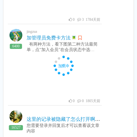
为分钟数。2：包时起始时间 包时结束
时间 这个主要是控制给定地时间段才
能上机包时。3：能开开始时间 能开结
束时间 这个限制是在人工开的时间时
0
3 1784天前
候，是否能在开通、开卡、转包时或通
霄时在当前时间是否能显示。4：包时
jingzua
名称：包时开通早市中市晚市通霄 如
加管理员免费卡方法
果是会员，则“会员包时”打钩，不打钩
有两种方法，看下图第二种方法最简
则是临时开通或临时卡的包时或通宵。
6400
单，点“加入会员”在会员状态中选
主要有5种方式。特别说明：其中的通
择“系统卡不计费”即可，这样这个会员
宵是一种特殊的包时方式，通宵结束时
就可以免费上机了。
间是固定的，不随包时时间分钟变。而
其它包时则是根据包时时间分钟数来改
包时结束时间下图是设置好的包时通宵
事例。我想通过这样介绍，大家应该知
道如何设置包时和通宵了。上图红圈的
就是在人工操作如开通、开卡、转包时
或通霄时在当前时间能显示出来的设置
时间段。什么是当前时间，就是收银员
0
0 1805天前
操作时的系统时间。比如现在是 12:50
分，那么上图在开通、开卡、转包时
只显示 00:00:00-23:59:59 12:00:00-13:
这里的记录被隐藏了怎么打开啊
59:59 这些包时设置。因为12:50分在这
您需要登录并回复后才可以查看该文章
16527
些设置时间段范围内。自动转通霄，就
内容
是说如果使用费超过设置的通霄费就会