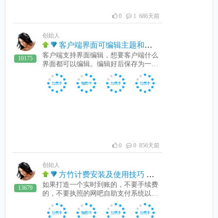
密码即可。最好和收费端上的客户端设
张 的二维码。 如定价10元，分别 1
置一至，不然自己都忘记了。3：当客
0
1 686天前
0、10.01、10.02、10.03、10.04、10.05
户端连接上收费端时，管理密码就和收
元 5张 的二维码。 等金额，如果同时
费端的登录账号是密码一样了。连接上
付款人数多的，即订单量大的适当增加
创始人
收费端，本地密码将不能用。4：在收
张数这里必需注意：金额和收款码金额
客户端界面可编辑主题和换主题
费端设置系统-》客户端-》客户端管理
必需一致，一分也不能相差，否则顾客
客户端支持界面编辑，想要客户端什么
密码 可以更新客户端本地密码，前提
10175
支付了，微信或支付宝也收到了，但收
界面都可以编辑。编辑好后保存为一个
是客户端没有还原。本地密码是没有连
费机没法解锁或充值成功。发现有的老
主题，就可以换上了。也可以用别的主
接上收费端用的，连接上后，就不能用
板反映支付成功了不解锁或不充值，询
题的，在右键单-》设置里设置主题。
本地密码了。不想让管理员解锁客户
问后才知道，金额为20.01元，收款码
技巧是首先选择一张你想的界面背景
端，只要设置好密码不让管理员知道。
却是19.99元，金额和收款码不一致，
图，然后把按钮和输入框放到相应位
同时不要把设置系统的权限给管理员即
肯定不解锁或充上钱。设置好金额后保
置，保存即可。看下图动画运行fzset.ex
可。收银员不知道密码就解不了客户端
存 ，就会保存在相册中。然后通过QQ
e就可以设置客户端系统及界面编辑
锁，也进不了收费机和客户端的设置系
或其它方法，把这些取到的二维码图片
了。请看这里视频 也可使用别人的编
统。
传送到收银机上，然后在收银上的服
辑好的主题：1：客户端右键菜单：2：
务-》二维码管理，把这些图片分别进
进入设置系统，换上自己喜欢的即可。
0
0 856天前
收银机即可。
创始人
方竹计费安装及使用技巧
如果打造一个实时到账的，不要手续费
13679
的，不要执照的网吧自助支付系统以实
现无人值守？请详细看看下面的方法：
1：用浏览器打开bbs.fangzu.com网址，