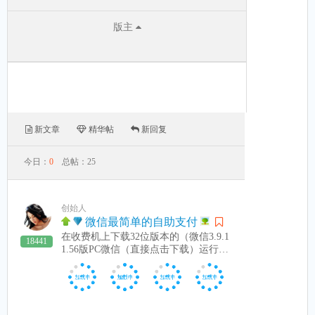
版主
新文章
精华帖
新回复
今日：
0
总帖：
25
创始人
微信最简单的自助支付
在收费机上下载32位版本的（微信3.9.1
18441
1.56版PC微信（直接点击下载）运行，
当收费机显示对接成功，看下图：如果
提示不对，如提示版本不对等，是因为
不支持最新版微信，需要把微信版本降
下来，可下载低版本的微信重启安装并
禁止自动升级。本站有低版本的微信，