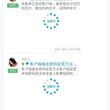
同。并运行支付宝，支付宝通知栏通知
本版本已支持客户端，服务端支付宝扫
10497
消息设置打开。同理运行微信，把通知
码支付、微信扫码支付，这两种支付您
消息栏设置打开。都设置好，点一
网吧或网咖必需有营业执照和银行账号
下“测试”按钮。信息如下图：显示下列
才行。使用支付宝支付和微信支付方
信息，说明 APP正常了。由于安全性原
法：1：首先在免费论坛注册论坛，并
因。读取通知栏信息每次运行APP时，
登录论坛，点自己账号，点账号管理，
都要去授权一次。这是安卓系统规定
填好姓名，注册号等资料，并可以得到
的。 >设置好APP后，退出APP再运行
一个临时注册码。2：复制注册码到收
才会生效。APP显示信息说明：1：显
费注册，注册成功后，就可以申请开通
示“登录成功”-->说明论坛账号和密码填
支付宝和微信支付了。3：申请开通支
写正确。2：显示““内容：fz测试收到，
付宝、微信支付，点收费机主菜单-》
0
0 3357天前
手机正常”及时间-->说明授权成功。
工具-》申请支付宝和微信支付。进入
3：显示““云网测试正常”，-->说明网络
下面界面：4:申请后，用QQ联系我
正常4：显示““yes-online"-->说明APP连
创始人
们，提交相关资料，协助您到支付宝及
接上电脑收款助手 显示”“no-online"说
客户端修改密码设置方法
微信提交相关资料，经过审核后，就可
明电脑收款助手没有连接上。5：显
客户端修改密码设置方法客户端设置：
以使用了。
9762
示”“wifi 连接是正常“-->说明内网正
本地密码是没有连接上收费端用的，连
常。显示 1、2、3说明APP已正常工
接上后，就不能用本地密码了。客户端
作。显示1、2、5也说明APP已正常工
设置主要是设置客户端用户名和密码。
作。前面显示正常了，再显示第4条
还有是主机的IP地址，以便客户端能快
的"yes-online”已能正常工作。手机权限
速找到收费机并连接。看下图：设置本
问题发现有两种机型vivo、oppo 就是设
地密码时，要先退出还原，保存后，再
置了好权限了，还是不行。原来是这两
恢复还原。
种手机的权限是受到“手机管家”来管
的，必需在"手机管家“里开放这个APP