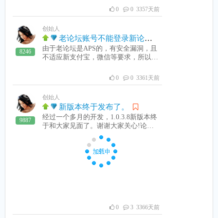
权限才行。APP点击“测试”按钮后，电
0
0 3357天前
脑收款助手也会有反应，看下图：说明
APP和电脑收款助手联系上了。 这样，
创始人
APP也安装好了。支付宝自助支付可以
老论坛账号不能登录新论坛
工作了。客户端也复制到客户端C盘，
运行即可。如果是无盘的，论坛上无盘
由于老论坛是APS的，有安全漏洞，且
8246
下发方法。这样就安装好了。二维码的
不适应新支付宝，微信等要求，所以全
取得及加入收费端方法，详细论坛上其
部改版本PHP论坛，数据库也使用了M
它贴子。技巧：不用手机APP。在收费
YSQL。老论坛账号不能在新论坛上登
0
0 3361天前
机上安装安卓模似器如逍遥、雷电、雷
录，必需重新注册。
神等安卓模似器，运行支付宝小喇叭
创始人
（绑定好你的支付宝），方竹收款助手
新版本终于发布了。
APP，在收费机上运行微信和方竹电脑
经过一个多月的开发，1.0.3.8新版本终
收款助手。这样就组成了一套完整的自
9887
于和大家见面了。谢谢大家关心!论坛
组支付系统。省去了一台手机。如果方
为了和微信及支付宝接口兼容，必需要
竹收款助手APP运行就闪退，则进入安
改成PHP论坛。新论坛地址为：http://b
卓模拟器设置，把安卓模拟器设置成手
bs.fangzu.com新版本支持支付宝APP扫
机模式好可。
描二维码支付和微信扫描二维码支付，
注意：1：微信自助支付，必需要提供
营业执照申请授权，如果没有，只会支
付到本公司账户，月底才能提现。请选
择申请开能。2：支付宝只提供支付宝
账号授权，即可支付到您提供的支付宝
0
3 3366天前
账上。新版本请到论坛下载，客户端必