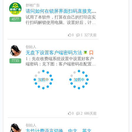
需重新安装。服务端可以升级安装。申
舒翊广告
请时，必需填写全部信息，如果信息填
请问如何在锁屏界面扫码直接充值。
写不正确造成的损失，本公司不承担任
试用了本软件，打算在自己的打印店实
何责任
4577
行扫码解锁使用电脑。设置好后，计划
按照2元起计费，但是在锁屏界面扫码
后需要绑定会员才能充值成功，绑定会
0
1 327天前
员需要输入相关信息，但是打印店一般
不收集这类信息。需要怎么样操作才能
创始人
直接扫码付费就使用电脑，而不需要输
无盘下设置客户端密码方法
入其它信息呢？
1：先在收费端系统设置中设置好客户
7735
端密码：见下图：客户端密码在配置文
件中是加密的，所以，这里设置好密码
后，把加密的密码复制到客户端配置文
件中即可。2：在无盘服务器上的客户
端运行fzset.exe，见下图：保存，这样
客户端密码就是收费机设置的密码了。
0
2 686天前
创始人
方竹计费语言切换、中文、英文