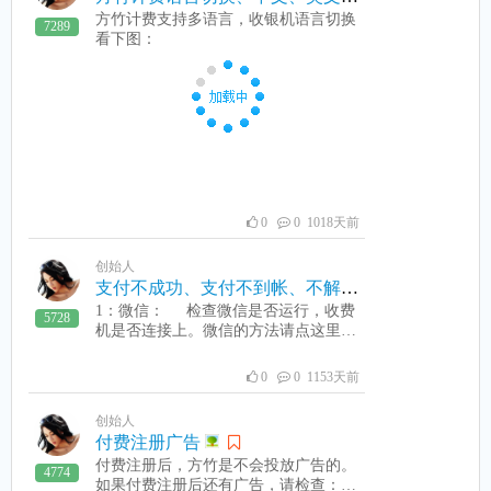
方竹计费支持多语言，收银机语言切换
7289
看下图：
0
0 1018天前
创始人
支付不成功、支付不到帐、不解锁原因、不开机
1：微信： 检查微信是否运行，收费
5728
机是否连接上。微信的方法请点这里。
2：支付宝： 主是要手机或虚似机
网络问题，解决方法请看里。3：另外
0
0 1153天前
一个重要原因是，有的网吧不交班，这
样不交班数据记录越来越多，在查询和
创始人
计算时就会卡，如果数据越多，卡得越
付费注册广告
久。卡的时候如果刚好有人扫码付费，
付费注册后，方竹是不会投放广告的。
就会收不到到信息了。所以解决方法是
4774
如果付费注册后还有广告，请检查：
每天交班的网吧，是不会发生不到帐