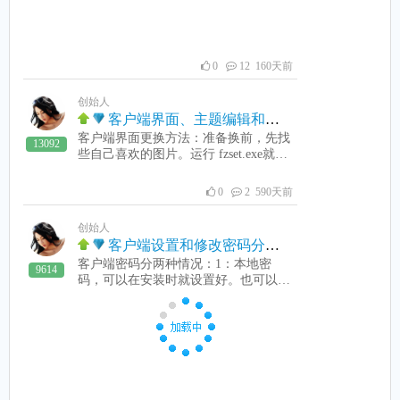
在软件下载中下载即可解决。然后点工
具-》申请顾客微信、支付宝自助支付
见下图：把把有的钩都去掉。显示成功
后，用手机取微信信收款码加入到收费
0
12 160天前
机中： 这样，在客户端就可以自助支
付了，是不是很简单？电脑PC微信需
创始人
要关注“微信收款助手”方法：在向微信
客户端界面、主题编辑和更换方法
左上角搜索 微信收款助手，搜索到如
客户端界面更换方法：准备换前，先找
下图：点“微信支付助手公众号-公众号
13092
些自己喜欢的图片。运行 fzset.exe就可
见下图：然后点关注即中。取微信二维
以界面编辑了。一：客户端登录界面更
码方法：打开手机微信->点我->支付->
换。请看视频 二：客户端计费界面自
收付款->二维码收钱->设置金额->保存
0
2 590天前
定方法见下面方法：
收款码这样就保存到手机相册中了。然
后打开相册，把二维码通过QQ-》我的
创始人
电脑就可以传到电脑QQ上了。 a:进
客户端设置和修改密码分两种情况
入微信 【我】-【钱包】-【收付款】-
客户端密码分两种情况：1：本地密
9614
【二维码收款】-【设置金额】-【保存
码，可以在安装时就设置好。也可以安
收款码】 b:把保存的二维码用QQ或
装好后，运行，在设置系统中设置好。
其它方法传送到收费上，并在收费
本地密码是当客户端刚运行时，没有连
机“设置系统”中，加入这些二维码图片
接上收费端，可以用这个密码管理。如
即可。请勿加截图 c:.建议每个定价至
果没有设置默认密码为：1111本地密码
少传5张二维码， 如定价1元，分别 1.
需要把还原先设置成不还原，保存好密
00、10.01、1.02、1.03、1.04、1.05 元
码后，再恢复还原。2：无盘在服务器
5张 的二维码。 如定价3元，分别 3.0
客户端运行fzset.exe，见下图，设置好
0、3.01、3.02、3.03、3.04、3.05元 5