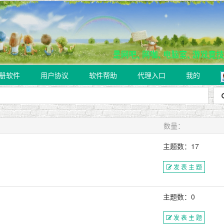
册软件
用户协议
软件帮助
代理入口
我的
数量：
主题数：17
发 表 主 题
主题数：0
发 表 主 题