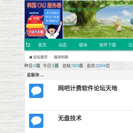
fz
首页
动态
版块
软件下载
注
论坛首页
版块列表
昨日:
0
篇 今日:
0
篇 总帖:
383
篇 会员:
2204
位
总板块 ...
网吧计费软件论坛天地
无盘技术